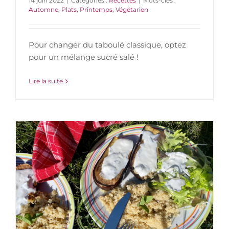
14 juin 2022
|
Catégories :
Recettes
|
Mots-clés :
Automne
,
Plats
,
Printemps
,
Végétarien
Pour changer du taboulé classique, optez
pour un mélange sucré salé !
Lire la suite