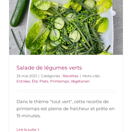
Salade de légumes verts
25 mai 2021
|
Catégories :
Recettes
|
Mots-clés :
Entrées
,
Été
,
Plats
,
Printemps
,
Végétarien
Dans le thème "tout vert", cette recette de
printemps est pleine de fraîcheur et prête en
15 minutes.
Lire la suite