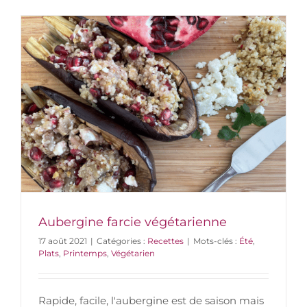
Aubergine farcie végétarienne
17 août 2021
|
Catégories :
Recettes
|
Mots-clés :
Été
,
Plats
,
Printemps
,
Végétarien
Rapide, facile, l'aubergine est de saison mais