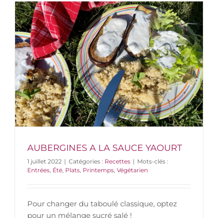
AUBERGINES A LA SAUCE YAOURT
1 juillet 2022
|
Catégories :
Recettes
|
Mots-clés :
Entrées
,
Été
,
Plats
,
Printemps
,
Végétarien
Pour changer du taboulé classique, optez
pour un mélange sucré salé !