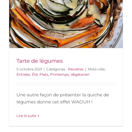
Tarte de légumes
5 octobre 2021
|
Catégories :
Recettes
|
Mots-clés :
Entrées
,
Été
,
Plats
,
Printemps
,
Végétarien
Une autre façon de présenter la quiche de
légumes donne cet effet WAOUH !
Lire la suite