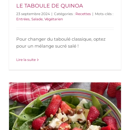
LE TABOULE DE QUINOA
23 septembre 2024
|
Catégories :
Recettes
|
Mots-clés :
Entrées
,
Salade
,
Végétarien
Pour changer du taboulé classique, optez
pour un mélange sucré salé !
Lire la suite