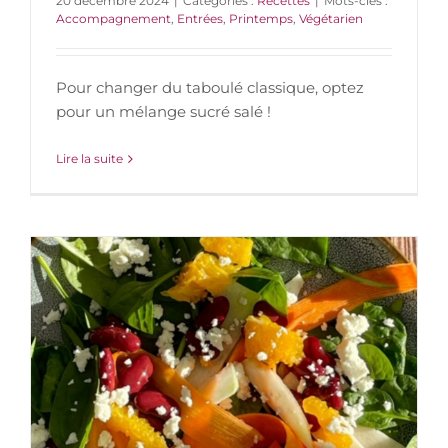
20 décembre 2024
|
Catégories :
Recettes
|
Mots-clés :
Accompagnement
,
Entrées
,
Printemps
,
Végétarien
Pour changer du taboulé classique, optez
pour un mélange sucré salé !
Lire la suite