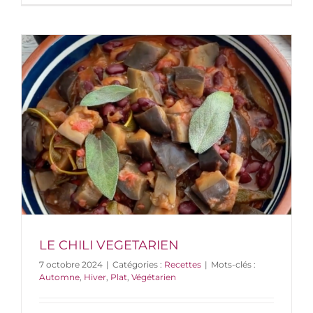
LE CHILI VEGETARIEN
7 octobre 2024
|
Catégories :
Recettes
|
Mots-clés :
Automne
,
Hiver
,
Plat
,
Végétarien