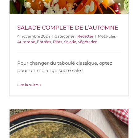
SALADE COMPLETE DE L’AUTOMNE
4 novembre 2024
|
Catégories :
Recettes
|
Mots-clés :
Automne
,
Entrées
,
Plats
,
Salade
,
Végétarien
Pour changer du taboulé classique, optez
pour un mélange sucré salé !
Lire la suite