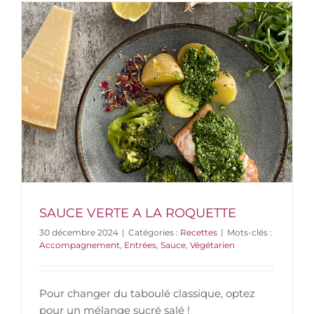
SAUCE VERTE A LA ROQUETTE
30 décembre 2024
|
Catégories :
Recettes
|
Mots-clés :
Accompagnement
,
Entrées
,
Sauce
,
Végétarien
Pour changer du taboulé classique, optez
pour un mélange sucré salé !