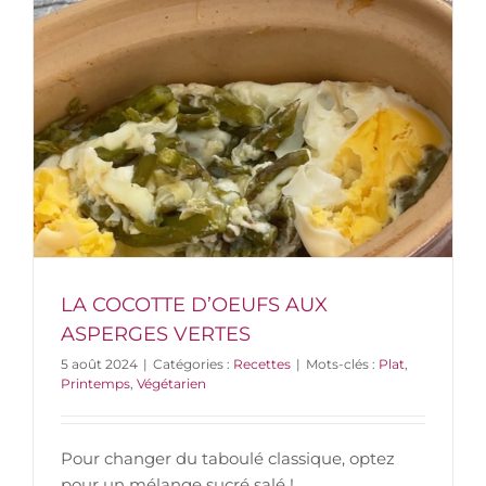
LA COCOTTE D’OEUFS AUX
ASPERGES VERTES
5 août 2024
|
Catégories :
Recettes
|
Mots-clés :
Plat
,
Printemps
,
Végétarien
Pour changer du taboulé classique, optez
pour un mélange sucré salé !