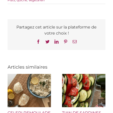
Plats
,
quiche
,
Végétarien
Partagez cet article sur la plateforme de
votre choix !
Facebook
Twitter
LinkedIn
Pinterest
Email
Articles similaires
CELERI REMOULADE
TIAN DE SARDINES