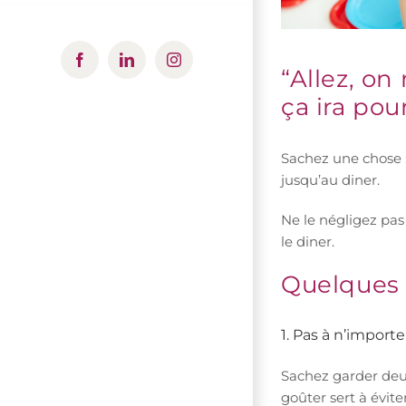
Facebook
LinkedIn
Instagram
“Allez, o
ça ira pou
Sachez une chose :
jusqu’au diner.
Ne le négligez pas
le diner.
Quelques 
1. Pas à n’importe
Sachez garder deux
goûter sert à évit