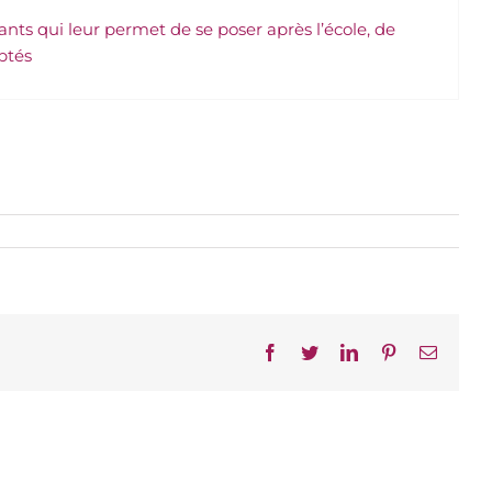
nts qui leur permet de se poser après l’école, de
ptés
Facebook
Twitter
LinkedIn
Pinterest
Email