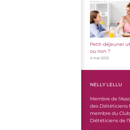
Petit-déjeuner ut
ou non ?
4 mai 2022
NELLY LELLU
Membre de l'Asso
des Diététiciens 
membre du Club
Diététiciens de l