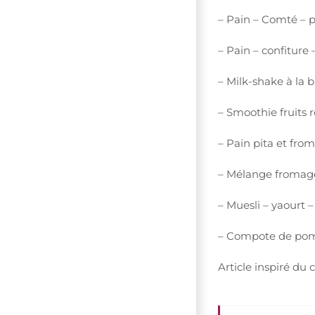
– Pain – Comté – p
– Pain – confiture –
– Milk-shake à la 
– Smoothie fruits 
– Pain pita et fro
– Mélange fromage 
– Muesli – yaourt –
– Compote de pom
Article inspiré du