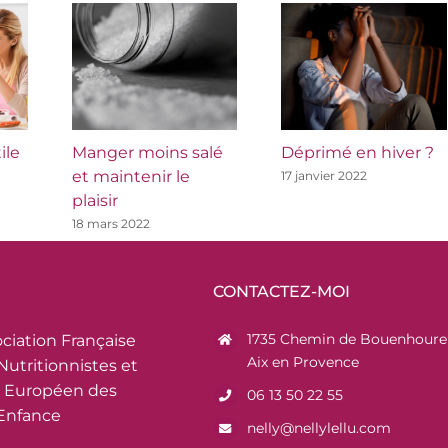
ile
Manger moins salé
Déprimé en hiver ?
et maintenir le
17 janvier 2022
plaisir
18 mars 2022
CONTACTEZ-MOI
1735 Chemin de Bouenhoure 
ciation Française
Aix en Provence
Nutritionnistes et
 Européen des
06 13 50 22 55
’Enfance
nelly@nellylellu.com