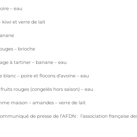
oire – eau
 kiwi et verre de lait
banane
rouges – brioche
mage à tartiner – banane – eau
blanc – poire et flocons d’avoine – eau
 fruits rouges (congelés hors saison) – eau
me maison – amandes – verre de lait
 communiqué de presse de l’AFDN : l’association française des