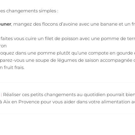
s changements simples :
euner
, mangez des flocons d’avoine avec une banane et un f
, faites vous cuire un filet de poisson avec une pomme de ter
ron
croquez dans une pomme plutôt qu’une compote en gourde et
éparez-vous une soupe de légumes de saison accompagnée d’
fruit frais.
 :
Réaliser ces petits changements au quotidien pourrait bien f
 à Aix en Provence pour vous aider dans votre alimentation a