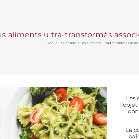
es aliments ultra-transformés associ
Accueil
Conseils
Les aliments ultra-transformés assoc
Les 
l’obje
donn
La c
pai