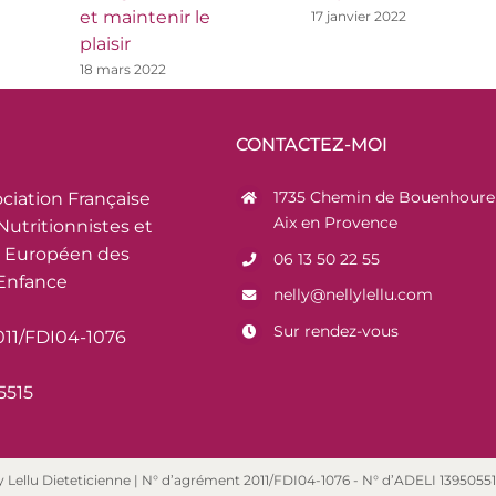
et maintenir le
17 janvier 2022
plaisir
18 mars 2022
CONTACTEZ-MOI
1735 Chemin de Bouenhoure 
ciation Française
Aix en Provence
Nutritionnistes et
 Européen des
06 13 50 22 55
’Enfance
nelly@nellylellu.com
Sur rendez-vous
011/FDI04-1076
5515
 Lellu Dieteticienne | N° d’agrément 2011/FDI04-1076 - N° d’ADELI 13950551