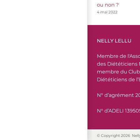
ou non ?
4 mai 2022
NELLY LELLU
Membre de l'Asso
des Diététiciens 
membre du Club
Diététiciens de l
N° d’agrément 2
N° d’ADELI 13950
© Copyright
2026 Nelly