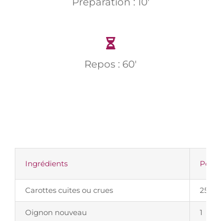
Préparation : 10'
Repos : 60'
Ingrédients
Poids
Carottes cuites ou crues
250g
Oignon nouveau
1