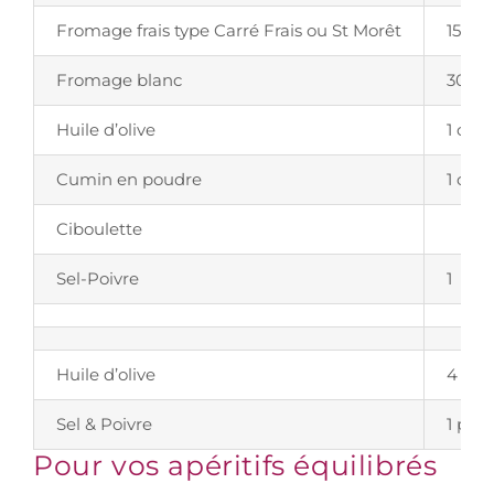
Fromage frais type Carré Frais ou St Morêt
150g
Fromage blanc
30g
Huile d’olive
1 cuil
Cumin en poudre
1 cuil
Ciboulette
Sel-Poivre
1
Huile d’olive
4 cui
Sel & Poivre
1 pin
Pour vos apéritifs équilibrés